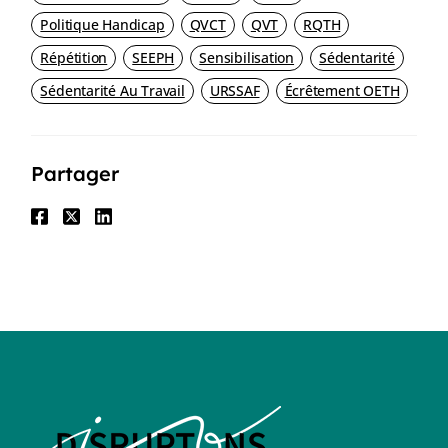
Politique Handicap
QVCT
QVT
RQTH
Répétition
SEEPH
Sensibilisation
Sédentarité
Sédentarité Au Travail
URSSAF
Écrêtement OETH
Partager