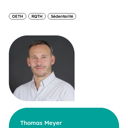
OETH
RQTH
Sédentarité
Thomas Meyer