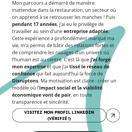
Mon parcours a démarré de manière
inattendue dans la restauration, un secteur où
on apprend à se retrousser les manches ! Puis
pendant 17 années
, j’ai eu le privilège de
travailler au sein d’une
entreprise adaptée
.
Cette expérience a profondément marqué ma
vie, m’a permis de bâtir des relations fortes et
de comprendre les rouages d’un univers où
l’humain est au centre. C’est là que
j’ai forgé
mon expertise
et que j’ai
tissé le réseau de
confiance
qui fait aujourd’hui la force de
Disruptons
. Ma motivation est claire : créer un
modèle où l’
impact social et la viabilité
économique vont de pair
, en toute
transparence et sincérité.
VISITEZ MON PROFIL LINKEDIN
(VÉRIFIÉ !)