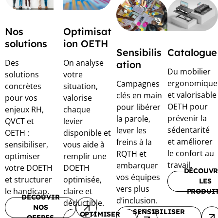
Nos
Optimisat
solutions
ion OETH
Sensibilis
Catalogue
Des
On analyse
ation
Du mobilier
solutions
votre
ergonomique
Campagnes
concrètes
situation,
et valorisable
clés en main
pour vos
valorise
OETH pour
pour libérer
enjeux RH,
chaque
prévenir la
la parole,
QVCT et
levier
sédentarité
lever les
OETH :
disponible et
et améliorer
freins à la
sensibiliser,
vous aide à
le confort au
RQTH et
optimiser
remplir une
travail.
embarquer
votre DOETH
DOETH
DÉCOUVR
vos équipes
et structurer
optimisée,
LES
vers plus
le handicap.
claire et
PRODUI
DÉCOUVIR
d’inclusion.
déductible.
NOS
SENSIBILISER
OPTIMISER
OFFRES