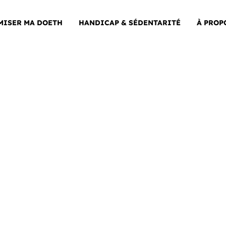
MISER MA DOETH
HANDICAP & SÉDENTARITÉ
À PROP
ion
ion
ion
ion