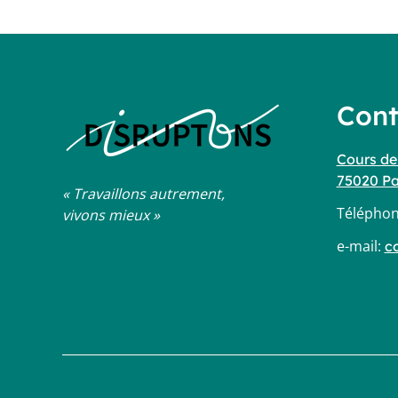
Cont
Cours de
75020 Pa
« Travaillons autrement,
Télépho
vivons mieux »
e-mail:
c